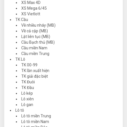
XS Max 4D
XS Mega 6/45
XS Vietlott
TK Cầu
Về nhiều nháy (MB)
Về cả cặp (MB)
Lật liên tục (MB)
Cầu Bạch thủ (MB)
Cầu miền Nam
Cầu miền Trung
TK Lô
TK 00-99
TK lần xuất hiện
TK giải đặc biệt
TK Đuôi
TK Đầu
Lô kép
Lô xiên
Lô gan
Lô tô
Lô tô miền Trung
Lô tô miền Nam