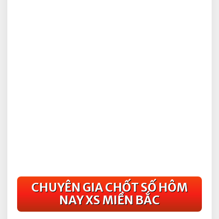
CHUYÊN GIA CHỐT SỐ HÔM
NAY XS MIỀN BẮC