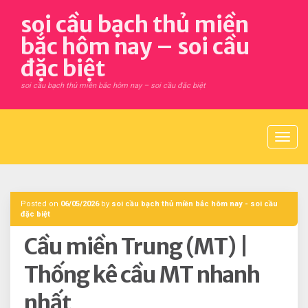
Skip
soi cầu bạch thủ miền
to
content
bắc hôm nay – soi cầu
đặc biệt
soi cầu bạch thủ miền bắc hôm nay – soi cầu đặc biệt
Posted on
06/05/2026
by
soi cầu bạch thủ miền bắc hôm nay - soi cầu
đặc biệt
Cầu miền Trung (MT) |
Thống kê cầu MT nhanh
nhất