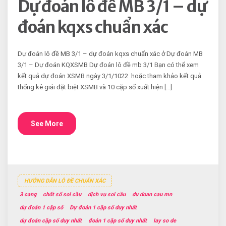
Dự đoán lô đề MB 3/1 – dự
đoán kqxs chuẩn xác
Dự đoán lô đề MB 3/1 – dự đoán kqxs chuẩn xác ở Dự đoán MB
3/1 – Dự đoán KQXSMB Dự đoán lô đề mb 3/1 Bạn có thể xem
kết quả dự đoán XSMB ngày 3/1/1022 hoặc tham khảo kết quả
thống kê giải đặt biệt XSMB và 10 cặp số xuất hiện […]
See More
HƯỚNG DẪN LÔ ĐỀ CHUẨN XÁC
3 cang
chốt số soi cầu
dịch vụ soi cầu
du doan cau mn
dự đoán 1 cặp số
Dự đoán 1 cặp số duy nhất
dự đoán cặp số duy nhất
đoán 1 cặp số duy nhất
lay so de