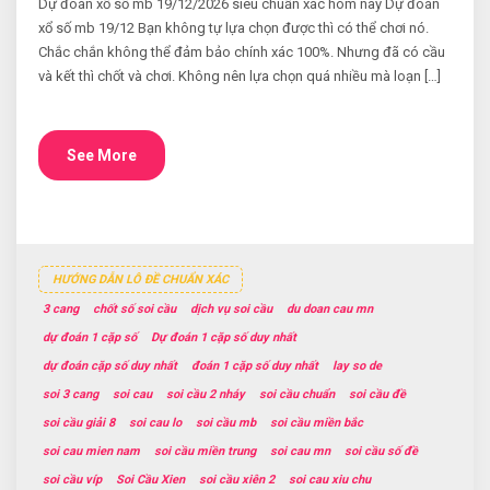
Dự đoán xổ số mb 19/12/2026 siêu chuẩn xác hôm nay Dự đoán
xổ số mb 19/12 Bạn không tự lựa chọn được thì có thể chơi nó.
Chắc chắn không thể đảm bảo chính xác 100%. Nhưng đã có cầu
và kết thì chốt và chơi. Không nên lựa chọn quá nhiều mà loạn […]
See More
HƯỚNG DẪN LÔ ĐỀ CHUẨN XÁC
3 cang
chốt số soi cầu
dịch vụ soi cầu
du doan cau mn
dự đoán 1 cặp số
Dự đoán 1 cặp số duy nhất
dự đoán cặp số duy nhất
đoán 1 cặp số duy nhất
lay so de
soi 3 cang
soi cau
soi cầu 2 nháy
soi cầu chuẩn
soi cầu đề
soi cầu giải 8
soi cau lo
soi cầu mb
soi cầu miền bắc
soi cau mien nam
soi cầu miền trung
soi cau mn
soi cầu số đề
soi cầu víp
Soi Cầu Xien
soi cầu xiên 2
soi cau xiu chu