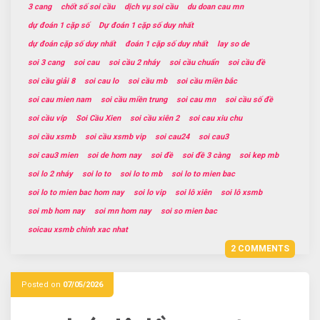
3 cang
chốt số soi cầu
dịch vụ soi cầu
du doan cau mn
dự đoán 1 cặp số
Dự đoán 1 cặp số duy nhất
dự đoán cặp số duy nhất
đoán 1 cặp số duy nhất
lay so de
soi 3 cang
soi cau
soi cầu 2 nháy
soi cầu chuẩn
soi cầu đề
soi cầu giải 8
soi cau lo
soi cầu mb
soi cầu miền bắc
soi cau mien nam
soi cầu miền trung
soi cau mn
soi cầu số đề
soi cầu víp
Soi Cầu Xien
soi cầu xiên 2
soi cau xiu chu
soi cầu xsmb
soi cầu xsmb vip
soi cau24
soi cau3
soi cau3 mien
soi de hom nay
soi đề
soi đề 3 càng
soi kep mb
soi lo 2 nháy
soi lo to
soi lo to mb
soi lo to mien bac
soi lo to mien bac hom nay
soi lo vip
soi lô xiên
soi lô xsmb
soi mb hom nay
soi mn hom nay
soi so mien bac
soicau xsmb chinh xac nhat
2 COMMENTS
Posted on
07/05/2026