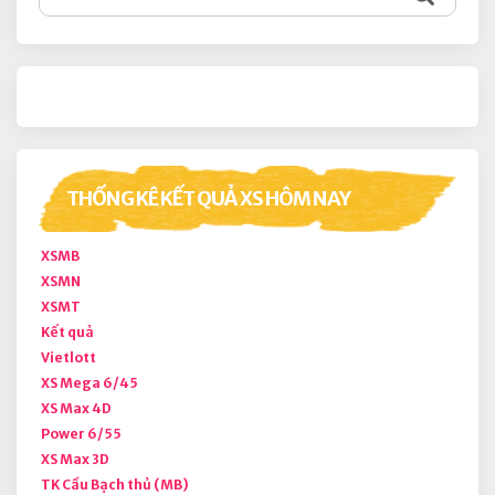
kiếm
cho:
THỐNG KÊ KẾT QUẢ XS HÔM NAY
XSMB
XSMN
XSMT
Kết quả
Vietlott
XS Mega 6/45
XS Max 4D
Power 6/55
XS Max 3D
TK Cầu Bạch thủ (MB)