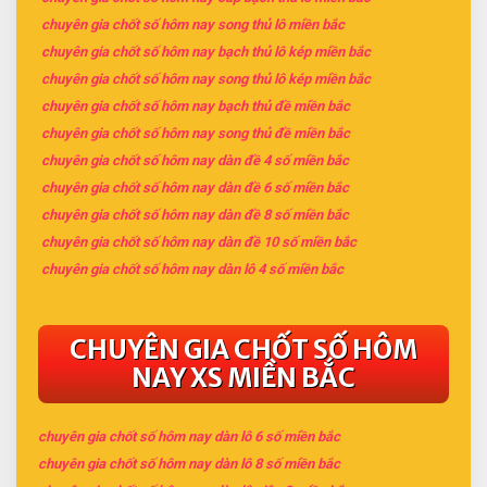
chuyên gia chốt số hôm nay song thủ lô miền bắc
chuyên gia chốt số hôm nay bạch thủ lô kép miền bắc
chuyên gia chốt số hôm nay song thủ lô kép miền bắc
chuyên gia chốt số hôm nay bạch thủ đề miền bắc
chuyên gia chốt số hôm nay song thủ đề miền bắc
chuyên gia chốt số hôm nay dàn đề 4 số miền bắc
chuyên gia chốt số hôm nay dàn đề 6 số miền bắc
chuyên gia chốt số hôm nay dàn đề 8 số miền bắc
chuyên gia chốt số hôm nay dàn đề 10 số miền bắc
chuyên gia chốt số hôm nay dàn lô 4 số miền bắc
CHUYÊN GIA CHỐT SỐ HÔM
NAY XS MIỀN BẮC
chuyên gia chốt số hôm nay dàn lô 6 số miền bắc
chuyên gia chốt số hôm nay dàn lô 8 số miền bắc