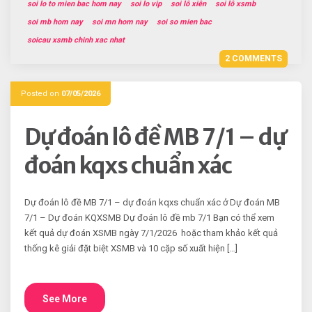
soi lo to mien bac hom nay
soi lo vip
soi lô xiên
soi lô xsmb
soi mb hom nay
soi mn hom nay
soi so mien bac
soicau xsmb chinh xac nhat
2 COMMENTS
Posted on
07/05/2026
Dự đoán lô đề MB 7/1 – dự
đoán kqxs chuẩn xác
Dự đoán lô đề MB 7/1 – dự đoán kqxs chuẩn xác ở Dự đoán MB
7/1 – Dự đoán KQXSMB Dự đoán lô đề mb 7/1 Bạn có thể xem
kết quả dự đoán XSMB ngày 7/1/2026 hoặc tham khảo kết quả
thống kê giải đặt biệt XSMB và 10 cặp số xuất hiện […]
See More