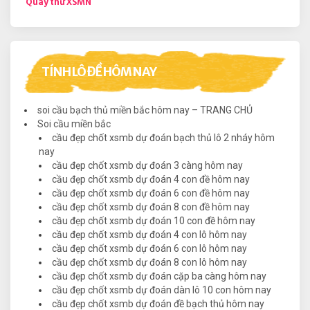
Quay thử XSMN
TÍNH LÔ ĐỀ HÔM NAY
soi cầu bạch thủ miền bắc hôm nay – TRANG CHỦ
Soi cầu miền bắc
cầu đẹp chốt xsmb dự đoán bạch thủ lô 2 nháy hôm
nay
cầu đẹp chốt xsmb dự đoán 3 càng hôm nay
cầu đẹp chốt xsmb dự đoán 4 con đề hôm nay
cầu đẹp chốt xsmb dự đoán 6 con đề hôm nay
cầu đẹp chốt xsmb dự đoán 8 con đề hôm nay
cầu đẹp chốt xsmb dự đoán 10 con đề hôm nay
cầu đẹp chốt xsmb dự đoán 4 con lô hôm nay
cầu đẹp chốt xsmb dự đoán 6 con lô hôm nay
cầu đẹp chốt xsmb dự đoán 8 con lô hôm nay
cầu đẹp chốt xsmb dự đoán cặp ba càng hôm nay
cầu đẹp chốt xsmb dự đoán dàn lô 10 con hôm nay
cầu đẹp chốt xsmb dự đoán đề bạch thủ hôm nay