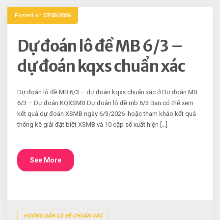
Posted on
07/05/2026
Dự đoán lô đề MB 6/3 –
dự đoán kqxs chuẩn xác
Dự đoán lô đề MB 6/3 – dự đoán kqxs chuẩn xác ở Dự đoán MB
6/3 – Dự đoán KQXSMB Dự đoán lô đề mb 6/3 Bạn có thể xem
kết quả dự đoán XSMB ngày 6/3/2026 hoặc tham khảo kết quả
thống kê giải đặt biệt XSMB và 10 cặp số xuất hiện […]
See More
HƯỚNG DẪN LÔ ĐỀ CHUẨN XÁC