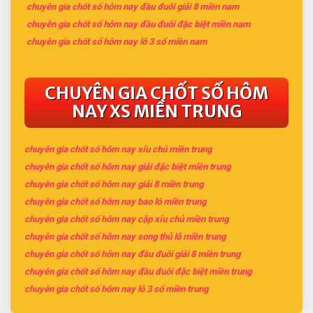
chuyên gia chốt số hôm nay đầu đuôi giải 8 miền nam
chuyên gia chốt số hôm nay đầu đuôi đặc biệt miền nam
chuyên gia chốt số hôm nay lô 3 số miền nam
CHUYÊN GIA CHỐT SỐ HÔM
NAY XS MIỀN TRUNG
chuyên gia chốt số hôm nay xỉu chủ miền trung
chuyên gia chốt số hôm nay giải đặc biệt miền trung
chuyên gia chốt số hôm nay giải 8 miền trung
chuyên gia chốt số hôm nay bao lô miền trung
chuyên gia chốt số hôm nay cặp xỉu chủ miền trung
chuyên gia chốt số hôm nay song thủ lô miền trung
chuyên gia chốt số hôm nay đầu đuôi giải 8 miền trung
chuyên gia chốt số hôm nay đầu đuôi đặc biệt miền trung
chuyên gia chốt số hôm nay lô 3 số miền trung