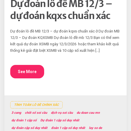
Dự đoán lô đề MB 12/3 –
dự đoán kqxs chuẩn xác
Dự đoán lô đề MB 12/3 – dự đoán kqxs chuẩn xác ở Dự đoán MB
12/3 – Dự đoán KQXSMB Dự đoán lô đề mb 12/3 Bạn có thể xem
kết quả dự đoán XSMB ngày 12/3/2026 hoặc tham khảo kết quả
thống kê giải đặt biệt XSMB và 10 cặp số xuất hiện […]
See More
TÍNH TOÁN LÔ ĐỀ CHÍNH XÁC
3 cang
chốt số soi cầu
dịch vụ soi cầu
du doan cau mn
dự đoán 1 cặp số
Dự đoán 1 cặp số duy nhất
dự đoán cặp số duy nhất
đoán 1 cặp số duy nhất
lay so de