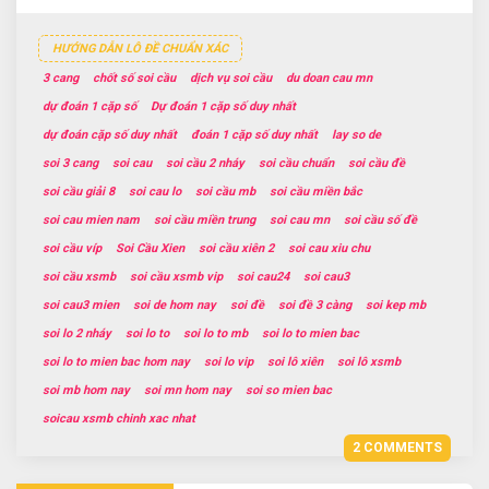
HƯỚNG DẪN LÔ ĐỀ CHUẨN XÁC
3 cang
chốt số soi cầu
dịch vụ soi cầu
du doan cau mn
dự đoán 1 cặp số
Dự đoán 1 cặp số duy nhất
dự đoán cặp số duy nhất
đoán 1 cặp số duy nhất
lay so de
soi 3 cang
soi cau
soi cầu 2 nháy
soi cầu chuẩn
soi cầu đề
soi cầu giải 8
soi cau lo
soi cầu mb
soi cầu miền bắc
soi cau mien nam
soi cầu miền trung
soi cau mn
soi cầu số đề
soi cầu víp
Soi Cầu Xien
soi cầu xiên 2
soi cau xiu chu
soi cầu xsmb
soi cầu xsmb vip
soi cau24
soi cau3
soi cau3 mien
soi de hom nay
soi đề
soi đề 3 càng
soi kep mb
soi lo 2 nháy
soi lo to
soi lo to mb
soi lo to mien bac
soi lo to mien bac hom nay
soi lo vip
soi lô xiên
soi lô xsmb
soi mb hom nay
soi mn hom nay
soi so mien bac
soicau xsmb chinh xac nhat
2 COMMENTS