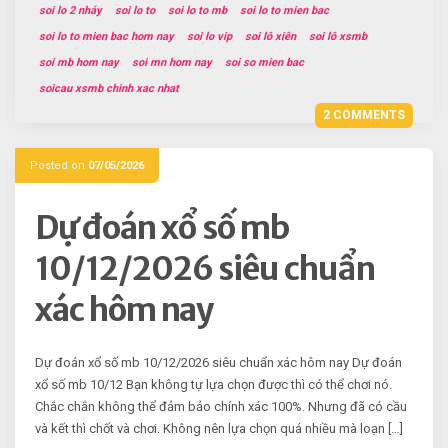
soi lo 2 nháy
soi lo to
soi lo to mb
soi lo to mien bac
soi lo to mien bac hom nay
soi lo vip
soi lô xiên
soi lô xsmb
soi mb hom nay
soi mn hom nay
soi so mien bac
soicau xsmb chinh xac nhat
2 COMMENTS
Posted on
07/05/2026
Dự đoán xổ số mb
10/12/2026 siêu chuẩn
xác hôm nay
Dự đoán xổ số mb 10/12/2026 siêu chuẩn xác hôm nay Dự đoán
xổ số mb 10/12 Bạn không tự lựa chọn được thì có thể chơi nó.
Chắc chắn không thể đảm bảo chính xác 100%. Nhưng đã có cầu
và kết thì chốt và chơi. Không nên lựa chọn quá nhiều mà loạn […]