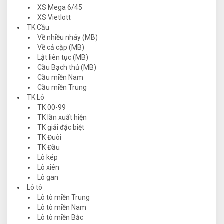
XS Mega 6/45
XS Vietlott
TK Cầu
Về nhiều nháy (MB)
Về cả cặp (MB)
Lật liên tục (MB)
Cầu Bạch thủ (MB)
Cầu miền Nam
Cầu miền Trung
TK Lô
TK 00-99
TK lần xuất hiện
TK giải đặc biệt
TK Đuôi
TK Đầu
Lô kép
Lô xiên
Lô gan
Lô tô
Lô tô miền Trung
Lô tô miền Nam
Lô tô miền Bắc