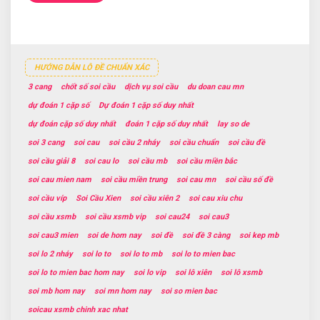
HƯỚNG DẪN LÔ ĐỀ CHUẨN XÁC
3 cang
chốt số soi cầu
dịch vụ soi cầu
du doan cau mn
dự đoán 1 cặp số
Dự đoán 1 cặp số duy nhất
dự đoán cặp số duy nhất
đoán 1 cặp số duy nhất
lay so de
soi 3 cang
soi cau
soi cầu 2 nháy
soi cầu chuẩn
soi cầu đề
soi cầu giải 8
soi cau lo
soi cầu mb
soi cầu miền bắc
soi cau mien nam
soi cầu miền trung
soi cau mn
soi cầu số đề
soi cầu víp
Soi Cầu Xien
soi cầu xiên 2
soi cau xiu chu
soi cầu xsmb
soi cầu xsmb vip
soi cau24
soi cau3
soi cau3 mien
soi de hom nay
soi đề
soi đề 3 càng
soi kep mb
soi lo 2 nháy
soi lo to
soi lo to mb
soi lo to mien bac
soi lo to mien bac hom nay
soi lo vip
soi lô xiên
soi lô xsmb
soi mb hom nay
soi mn hom nay
soi so mien bac
soicau xsmb chinh xac nhat