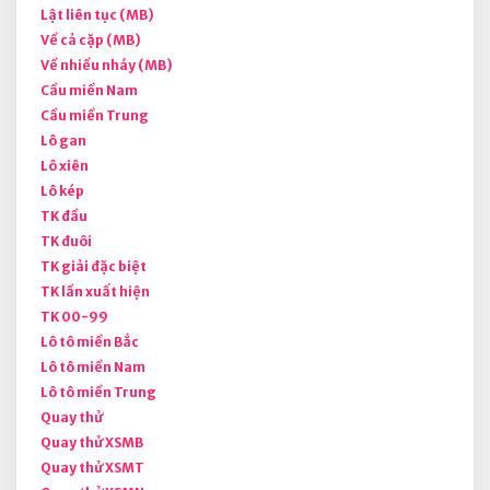
Lật liên tục (MB)
Về cả cặp (MB)
Về nhiều nháy (MB)
Cầu miền Nam
Cầu miền Trung
Lô gan
Lô xiên
Lô kép
TK đầu
TK đuôi
TK giải đặc biệt
TK lần xuất hiện
TK 00-99
Lô tô miền Bắc
Lô tô miền Nam
Lô tô miền Trung
Quay thử
Quay thử XSMB
Quay thử XSMT