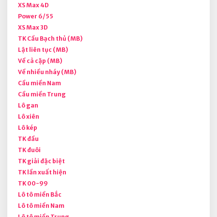
XS Max 4D
Power 6/55
XS Max 3D
TK Cầu Bạch thủ (MB)
Lật liên tục (MB)
Về cả cặp (MB)
Về nhiều nháy (MB)
Cầu miền Nam
Cầu miền Trung
Lô gan
Lô xiên
Lô kép
TK đầu
TK đuôi
TK giải đặc biệt
TK lần xuất hiện
TK 00-99
Lô tô miền Bắc
Lô tô miền Nam
Lô tô miền Trung