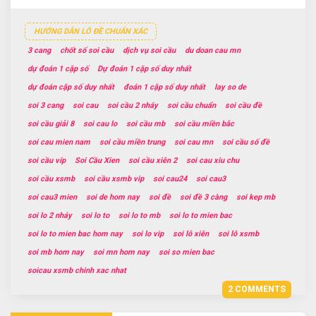
HƯỚNG DẪN LÔ ĐỀ CHUẨN XÁC
3 cang
chốt số soi cầu
dịch vụ soi cầu
du doan cau mn
dự đoán 1 cặp số
Dự đoán 1 cặp số duy nhất
dự đoán cặp số duy nhất
đoán 1 cặp số duy nhất
lay so de
soi 3 cang
soi cau
soi cầu 2 nháy
soi cầu chuẩn
soi cầu đề
soi cầu giải 8
soi cau lo
soi cầu mb
soi cầu miền bắc
soi cau mien nam
soi cầu miền trung
soi cau mn
soi cầu số đề
soi cầu víp
Soi Cầu Xien
soi cầu xiên 2
soi cau xiu chu
soi cầu xsmb
soi cầu xsmb vip
soi cau24
soi cau3
soi cau3 mien
soi de hom nay
soi đề
soi đề 3 càng
soi kep mb
soi lo 2 nháy
soi lo to
soi lo to mb
soi lo to mien bac
soi lo to mien bac hom nay
soi lo vip
soi lô xiên
soi lô xsmb
soi mb hom nay
soi mn hom nay
soi so mien bac
soicau xsmb chinh xac nhat
2 COMMENTS