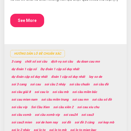
See More
HƯỚNG DẪN LÔ ĐỀ CHUẨN XÁC
3 cang
chốt số soi cầu
dịch vụ soi cầu
du doan cau mn
dự đoán 1 cặp số
Dự đoán 1 cặp số duy nhất
dự đoán cặp số duy nhất
đoán 1 cặp số duy nhất
lay so de
soi 3 cang
soi cau
soi cầu 2 nháy
soi cầu chuẩn
soi cầu đề
soi cầu giải 8
soi cau lo
soi cầu mb
soi cầu miền bắc
soi cau mien nam
soi cầu miền trung
soi cau mn
soi cầu số đề
soi cầu víp
Soi Cầu Xien
soi cầu xiên 2
soi cau xiu chu
soi cầu xsmb
soi cầu xsmb vip
soi cau24
soi cau3
soi cau3 mien
soi de hom nay
soi đề
soi đề 3 càng
soi kep mb
soi lo 2 nháy
soi lo to
soi lo to mb
soi lo to mien bac