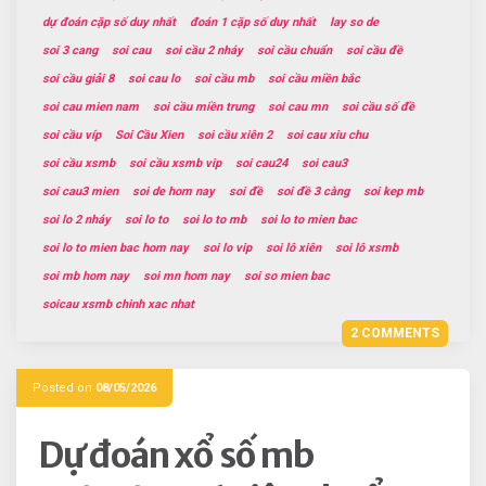
dự đoán cặp số duy nhất
đoán 1 cặp số duy nhất
lay so de
soi 3 cang
soi cau
soi cầu 2 nháy
soi cầu chuẩn
soi cầu đề
soi cầu giải 8
soi cau lo
soi cầu mb
soi cầu miền bắc
soi cau mien nam
soi cầu miền trung
soi cau mn
soi cầu số đề
soi cầu víp
Soi Cầu Xien
soi cầu xiên 2
soi cau xiu chu
soi cầu xsmb
soi cầu xsmb vip
soi cau24
soi cau3
soi cau3 mien
soi de hom nay
soi đề
soi đề 3 càng
soi kep mb
soi lo 2 nháy
soi lo to
soi lo to mb
soi lo to mien bac
soi lo to mien bac hom nay
soi lo vip
soi lô xiên
soi lô xsmb
soi mb hom nay
soi mn hom nay
soi so mien bac
soicau xsmb chinh xac nhat
2 COMMENTS
Posted on
08/05/2026
Dự đoán xổ số mb