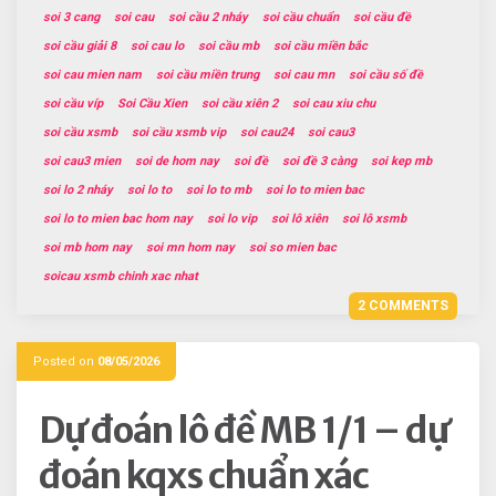
soi 3 cang
soi cau
soi cầu 2 nháy
soi cầu chuẩn
soi cầu đề
soi cầu giải 8
soi cau lo
soi cầu mb
soi cầu miền bắc
soi cau mien nam
soi cầu miền trung
soi cau mn
soi cầu số đề
soi cầu víp
Soi Cầu Xien
soi cầu xiên 2
soi cau xiu chu
soi cầu xsmb
soi cầu xsmb vip
soi cau24
soi cau3
soi cau3 mien
soi de hom nay
soi đề
soi đề 3 càng
soi kep mb
soi lo 2 nháy
soi lo to
soi lo to mb
soi lo to mien bac
soi lo to mien bac hom nay
soi lo vip
soi lô xiên
soi lô xsmb
soi mb hom nay
soi mn hom nay
soi so mien bac
soicau xsmb chinh xac nhat
2 COMMENTS
Posted on
08/05/2026
Dự đoán lô đề MB 1/1 – dự
đoán kqxs chuẩn xác