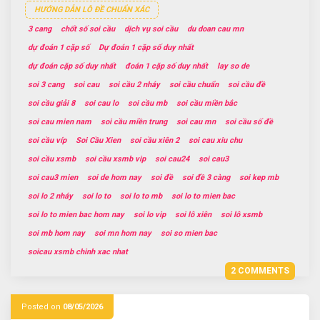
HƯỚNG DẪN LÔ ĐỀ CHUẨN XÁC
3 cang
chốt số soi cầu
dịch vụ soi cầu
du doan cau mn
dự đoán 1 cặp số
Dự đoán 1 cặp số duy nhất
dự đoán cặp số duy nhất
đoán 1 cặp số duy nhất
lay so de
soi 3 cang
soi cau
soi cầu 2 nháy
soi cầu chuẩn
soi cầu đề
soi cầu giải 8
soi cau lo
soi cầu mb
soi cầu miền bắc
soi cau mien nam
soi cầu miền trung
soi cau mn
soi cầu số đề
soi cầu víp
Soi Cầu Xien
soi cầu xiên 2
soi cau xiu chu
soi cầu xsmb
soi cầu xsmb vip
soi cau24
soi cau3
soi cau3 mien
soi de hom nay
soi đề
soi đề 3 càng
soi kep mb
soi lo 2 nháy
soi lo to
soi lo to mb
soi lo to mien bac
soi lo to mien bac hom nay
soi lo vip
soi lô xiên
soi lô xsmb
soi mb hom nay
soi mn hom nay
soi so mien bac
soicau xsmb chinh xac nhat
2 COMMENTS
Posted on
08/05/2026