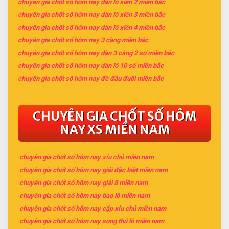
chuyên gia chốt số hôm nay dàn lô xiên 2 miền bắc
chuyên gia chốt số hôm nay dàn lô xiên 3 miền bắc
chuyên gia chốt số hôm nay dàn lô xiên 4 miền bắc
chuyên gia chốt số hôm nay 3 càng miền bắc
chuyên gia chốt số hôm nay dàn 3 càng 2 số miền bắc
chuyên gia chốt số hôm nay dàn lô 10 số miền bắc
chuyên gia chốt số hôm nay đề đầu đuôi miền bắc
CHUYÊN GIA CHỐT SỐ HÔM
NAY XS MIỀN NAM
chuyên gia chốt số hôm nay xỉu chủ miền nam
chuyên gia chốt số hôm nay giải đặc biệt miền nam
chuyên gia chốt số hôm nay giải 8 miền nam
chuyên gia chốt số hôm nay bao lô miền nam
chuyên gia chốt số hôm nay cặp xỉu chủ miền nam
chuyên gia chốt số hôm nay song thủ lô miền nam