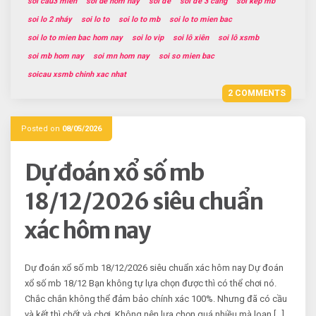
soi cau3 mien
soi de hom nay
soi đề
soi đề 3 càng
soi kep mb
soi lo 2 nháy
soi lo to
soi lo to mb
soi lo to mien bac
soi lo to mien bac hom nay
soi lo vip
soi lô xiên
soi lô xsmb
soi mb hom nay
soi mn hom nay
soi so mien bac
soicau xsmb chinh xac nhat
2 COMMENTS
Posted on
08/05/2026
Dự đoán xổ số mb
18/12/2026 siêu chuẩn
xác hôm nay
Dự đoán xổ số mb 18/12/2026 siêu chuẩn xác hôm nay Dự đoán
xổ số mb 18/12 Bạn không tự lựa chọn được thì có thể chơi nó.
Chắc chắn không thể đảm bảo chính xác 100%. Nhưng đã có cầu
và kết thì chốt và chơi. Không nên lựa chọn quá nhiều mà loạn […]