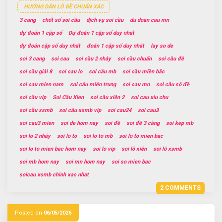
HƯỚNG DẪN LÔ ĐỀ CHUẨN XÁC
3 cang
chốt số soi cầu
dịch vụ soi cầu
du doan cau mn
dự đoán 1 cặp số
Dự đoán 1 cặp số duy nhất
dự đoán cặp số duy nhất
đoán 1 cặp số duy nhất
lay so de
soi 3 cang
soi cau
soi cầu 2 nháy
soi cầu chuẩn
soi cầu đề
soi cầu giải 8
soi cau lo
soi cầu mb
soi cầu miền bắc
soi cau mien nam
soi cầu miền trung
soi cau mn
soi cầu số đề
soi cầu víp
Soi Cầu Xien
soi cầu xiên 2
soi cau xiu chu
soi cầu xsmb
soi cầu xsmb vip
soi cau24
soi cau3
soi cau3 mien
soi de hom nay
soi đề
soi đề 3 càng
soi kep mb
soi lo 2 nháy
soi lo to
soi lo to mb
soi lo to mien bac
soi lo to mien bac hom nay
soi lo vip
soi lô xiên
soi lô xsmb
soi mb hom nay
soi mn hom nay
soi so mien bac
soicau xsmb chinh xac nhat
2 COMMENTS
Posted on
06/05/2026