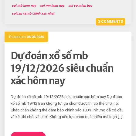
soi mb hom nay
soi mn hom nay
soi so mien bac
soicau xsmb chinh xac nhat
2 COMMENTS
Posted on
06/05/2026
Dự đoán xổ số mb
19/12/2026 siêu chuẩn
xác hôm nay
Dự đoán xổ số mb 19/12/2026 siêu chuẩn xác hôm nay Dự đoán
xổ số mb 19/12 Bạn không tự lựa chọn được thì có thể chơi nó.
Chắc chắn không thể đảm bảo chính xác 100%. Nhưng đã có cầu
và kết thì chốt và chơi. Không nên lựa chọn quá nhiều mà loạn […]