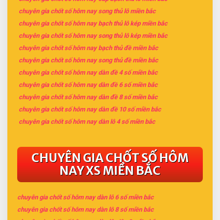
chuyên gia chốt số hôm nay song thủ lô miền bắc
chuyên gia chốt số hôm nay bạch thủ lô kép miền bắc
chuyên gia chốt số hôm nay song thủ lô kép miền bắc
chuyên gia chốt số hôm nay bạch thủ đề miền bắc
chuyên gia chốt số hôm nay song thủ đề miền bắc
chuyên gia chốt số hôm nay dàn đề 4 số miền bắc
chuyên gia chốt số hôm nay dàn đề 6 số miền bắc
chuyên gia chốt số hôm nay dàn đề 8 số miền bắc
chuyên gia chốt số hôm nay dàn đề 10 số miền bắc
chuyên gia chốt số hôm nay dàn lô 4 số miền bắc
CHUYÊN GIA CHỐT SỐ HÔM
NAY XS MIỀN BẮC
chuyên gia chốt số hôm nay dàn lô 6 số miền bắc
chuyên gia chốt số hôm nay dàn lô 8 số miền bắc