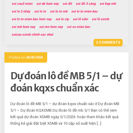
soi cau3 mien
soi de hom nay
soi đề
soi đề 3 càng
soi kep mb
soi lo 2 nháy
soi lo to
soi lo to mb
soi lo to mien bac
soi lo to mien bac hom nay
soi lo vip
soi lô xiên
soi lô xsmb
soi mb hom nay
soi mn hom nay
soi so mien bac
soicau xsmb chinh xac nhat
2 COMMENTS
Posted on
06/05/2026
Dự đoán lô đề MB 5/1 – dự
đoán kqxs chuẩn xác
Dự đoán lô đề MB 5/1 – dự đoán kqxs chuẩn xác ở Dự đoán MB
5/1 – Dự đoán KQXSMB Dự đoán lô đề mb 5/1 Bạn có thể xem
kết quả dự đoán XSMB ngày 5/1/2026 hoặc tham khảo kết quả
thống kê giải đặt biệt XSMB và 10 cặp số xuất hiện […]