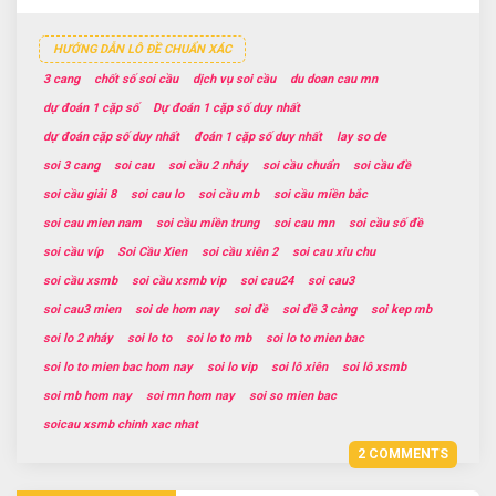
HƯỚNG DẪN LÔ ĐỀ CHUẨN XÁC
3 cang
chốt số soi cầu
dịch vụ soi cầu
du doan cau mn
dự đoán 1 cặp số
Dự đoán 1 cặp số duy nhất
dự đoán cặp số duy nhất
đoán 1 cặp số duy nhất
lay so de
soi 3 cang
soi cau
soi cầu 2 nháy
soi cầu chuẩn
soi cầu đề
soi cầu giải 8
soi cau lo
soi cầu mb
soi cầu miền bắc
soi cau mien nam
soi cầu miền trung
soi cau mn
soi cầu số đề
soi cầu víp
Soi Cầu Xien
soi cầu xiên 2
soi cau xiu chu
soi cầu xsmb
soi cầu xsmb vip
soi cau24
soi cau3
soi cau3 mien
soi de hom nay
soi đề
soi đề 3 càng
soi kep mb
soi lo 2 nháy
soi lo to
soi lo to mb
soi lo to mien bac
soi lo to mien bac hom nay
soi lo vip
soi lô xiên
soi lô xsmb
soi mb hom nay
soi mn hom nay
soi so mien bac
soicau xsmb chinh xac nhat
2 COMMENTS