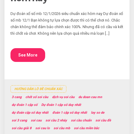
Dự đoán xổ số mb 12/1/2026 siêu chuẩn xác hôm nay Dự đoán xổ
số mb 12/1 Bạn không tự lựa chọn được thì có thể chơi nó. Chắc
chắn không thể đảm bảo chính xác 100%. Nhưng đã có cầu và kết
thì chốt và chơi. Không nên lựa chọn quá nhiều mà loạn […]
See More
HƯỚNG DẪN LÔ ĐỀ CHUẨN XÁC
3 cang
chốt số soi cầu
dịch vụ soi cầu
du doan cau mn
dự đoán 1 cặp số
Dự đoán 1 cặp số duy nhất
dự đoán cặp số duy nhất
đoán 1 cặp số duy nhất
lay so de
soi 3 cang
soi cau
soi cầu 2 nháy
soi cầu chuẩn
soi cầu đề
soi cầu giải 8
soi cau lo
soi cầu mb
soi cầu miền bắc