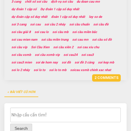
3 cang
chốt số soi cầu
dịch vụ soi cầu
du doan cau mn
dự đoán 1 cặp số
Dự đoán 1 cặp số duy nhất
dự đoán cặp số duy nhất
đoán 1 cặp số duy nhất
lay so de
soi 3 cang
soi cau
soi cầu 2 nháy
soi cầu chuẩn
soi cầu đề
soi cầu giải 8
soi cau lo
soi cầu mb
soi cầu miền bắc
soi cau mien nam
soi cầu miền trung
soi cau mn
soi cầu số đề
soi cầu víp
Soi Cầu Xien
soi cầu xiên 2
soi cau xiu chu
soi cầu xsmb
soi cầu xsmb vip
soi cau24
soi cau3
soi cau3 mien
soi de hom nay
soi đề
soi đề 3 càng
soi kep mb
soi lo 2 nháy
soi lo to
soi lo to mb
soicau xsmb chinh xac nhat
2 COMMENTS
Điều
BÀI VIẾT CŨ HƠN
hướng
bài
viết
Search