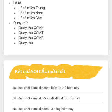
Lô tô
Lô tô miền Trung
Lô tô miền Nam
Lô tô miền Bắc
Quay thử
Quay thử XSMN
Quay thử XSMT
Quay thử XSMB
Quay thử
Kết quả SOI CẦU mới nhất
cầu đẹp chốt xsmb dự đoán lô bạch thủ hôm nay
cầu đẹp chốt xsmb dự đoán đề đầu đuôi hôm nay
cầu đẹp chốt xsmb dự đoán 3 càng hôm nay