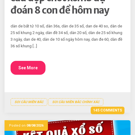
đoán 8 con đề hôm nay
dàn de bất tử 10 số, dàn 36s, dàn de 35 số, dan de 40 so, dàn de
25 số khung 2 ngày, dàn đề 34 số, dàn 20 số, dàn de 25 số khung
3 ngày, dan de 40, dàn de 10 số ngày hôm nay, dan đe 60, dàn đề
36 số khung […]
See More
SOI CẦU MIỀN BẮC
SOI CẦU MIỀN BẮC CHÍNH XÁC
145 COMMENTS
Posted on
08/08/2026