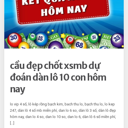
cầu đẹp chốt xsmb dự
đoán dàn lô 10 con hôm
nay
lo vip 4 số, lô kép rồng bạch kim, bach thu lo, bạch thu lo, lo kep
247, dàn lô 4 số mb miễn phí, dan lo 6 so, dàn lô 3 số, dàn lô đẹp
hôm nay, dan lo 4 so, dan lo 10 so, dan lo 6, dàn lô 6 số miền phí,
[…]