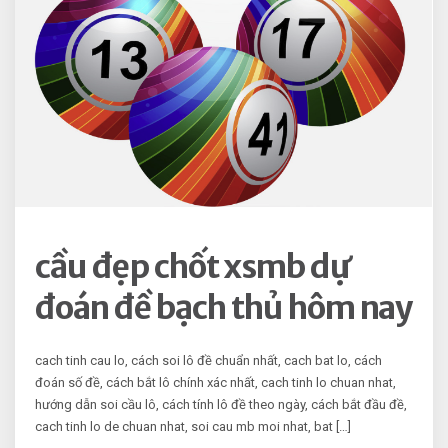
cầu đẹp chốt xsmb dự
đoán đề bạch thủ hôm nay
cach tinh cau lo, cách soi lô đề chuẩn nhất, cach bat lo, cách
đoán số đề, cách bắt lô chính xác nhất, cach tinh lo chuan nhat,
hướng dẫn soi cầu lô, cách tính lô đề theo ngày, cách bắt đầu đề,
cach tinh lo de chuan nhat, soi cau mb moi nhat, bat […]