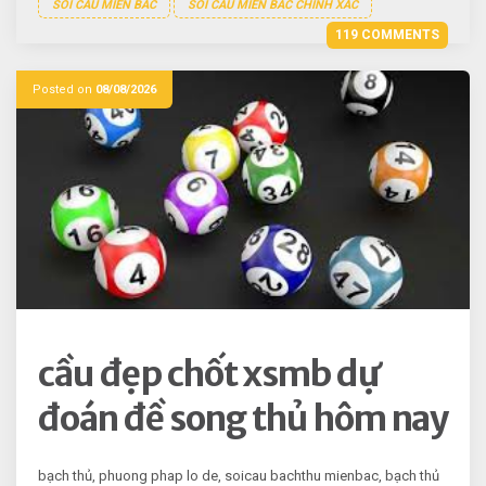
SOI CẦU MIỀN BẮC
SOI CẦU MIỀN BẮC CHÍNH XÁC
119 COMMENTS
Posted on
08/08/2026
cầu đẹp chốt xsmb dự
đoán đề song thủ hôm nay
bạch thủ, phuong phap lo de, soicau bachthu mienbac, bạch thủ