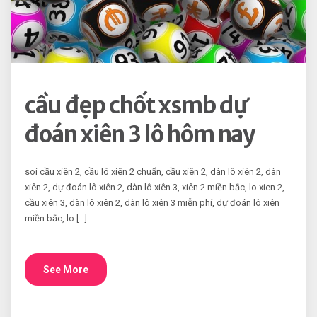
cầu đẹp chốt xsmb dự
đoán xiên 3 lô hôm nay
soi cầu xiên 2, cầu lô xiên 2 chuẩn, cầu xiên 2, dàn lô xiên 2, dàn
xiên 2, dự đoán lô xiên 2, dàn lô xiên 3, xiên 2 miền bắc, lo xien 2,
cầu xiên 3, dàn lô xiên 2, dàn lô xiên 3 miễn phí, dự đoán lô xiên
miền bắc, lo […]
See More