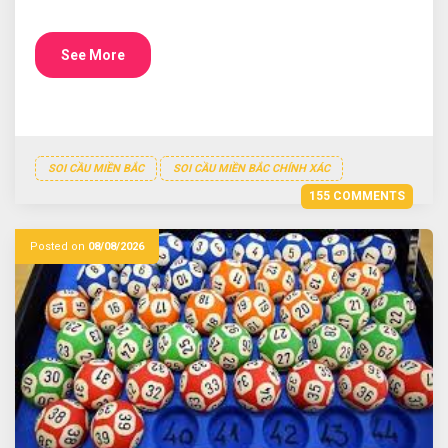
See More
SOI CẦU MIỀN BẮC
SOI CẦU MIỀN BẮC CHÍNH XÁC
155 COMMENTS
Posted on
08/08/2026