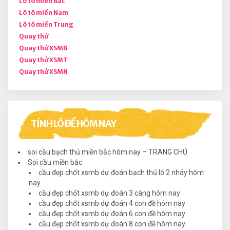
Lô tô miền Bắc
Lô tô miền Nam
Lô tô miền Trung
Quay thử
Quay thử XSMB
Quay thử XSMT
Quay thử XSMN
TÍNH LÔ ĐỀ HÔM NAY
soi cầu bạch thủ miền bắc hôm nay – TRANG CHỦ
Soi cầu miền bắc
cầu đẹp chốt xsmb dự đoán bạch thủ lô 2 nháy hôm
nay
cầu đẹp chốt xsmb dự đoán 3 càng hôm nay
cầu đẹp chốt xsmb dự đoán 4 con đề hôm nay
cầu đẹp chốt xsmb dự đoán 6 con đề hôm nay
cầu đẹp chốt xsmb dự đoán 8 con đề hôm nay